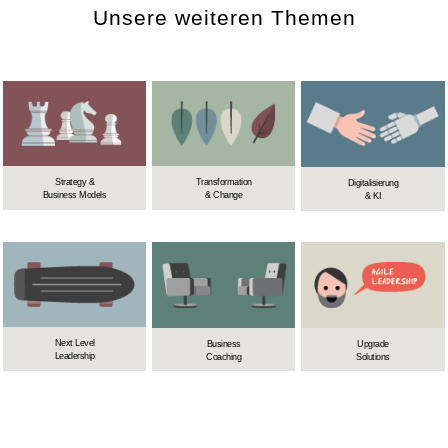
Unsere weiteren Themen
Strategy &
Transformation
Digitalisierung
Business Models
& Change
& KI
Next Level
Business
Upgrade
Leadership
Coaching
Solutions