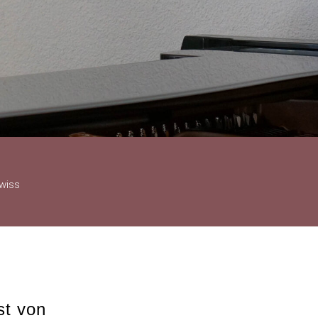
wiss
st von